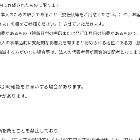
以内に作成されたものに限ります。
ご本人のための取引であること（委任状等をご用意ください。）や、お
さま」の欄をご参照ください。）させていただきます。
記載があるもの（領収日付の押印または発行年月日の記載があるもので
、法人の事業活動に支配的な影響力を有すると認められる地位にある方（
該当する方がいない場合等は、法人の代表者等が実質的支配者となりま
取引時確認をお願いする場合があります。
合があります。
項を偽ることを禁止しており、
は、1年以下の懲役若しくは100万円以下の罰金が科され、又はこ