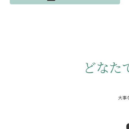
どなた
大事